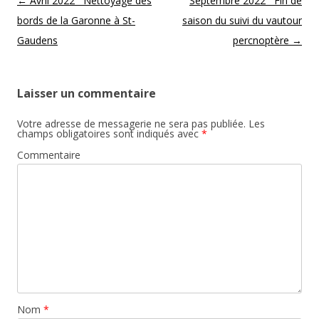
Post navigation
←
Avril 2022 Nettoyage des
Septembre 2022 Fin de
bords de la Garonne à St-
saison du suivi du vautour
Gaudens
percnoptère
→
Laisser un commentaire
Votre adresse de messagerie ne sera pas publiée.
Les
champs obligatoires sont indiqués avec
*
Commentaire
Nom
*