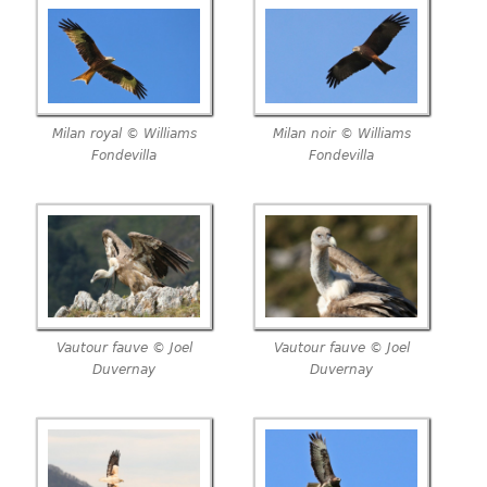
Milan royal © Williams
Milan noir © Williams
Fondevilla
Fondevilla
Vautour fauve © Joel
Vautour fauve © Joel
Duvernay
Duvernay