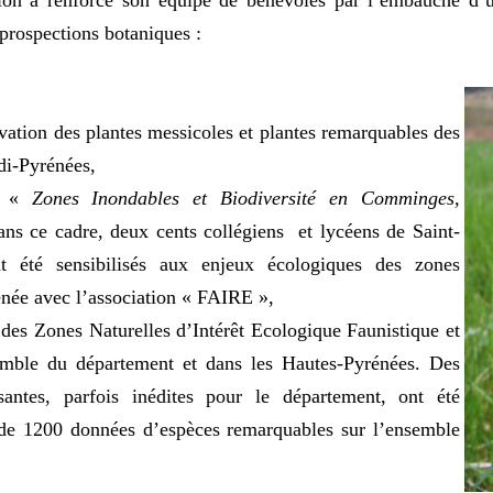
ion a renforcé son équipe de bénévoles par l’embauche d’un
prospections botaniques :
rvation des plantes messicoles et plantes remarquables des
di-Pyrénées,
me «
Zones Inondables et Biodiversité en Comminges,
ns ce cadre, deux cents collégiens et lycéens de Saint-
 été sensibilisés aux enjeux écologiques des zones
enée avec l’association « FAIRE »,
e des Zones Naturelles d’Intérêt Ecologique Faunistique et
emble du département et dans les Hautes-Pyrénées. Des
ssantes, parfois inédites pour le département, ont été
te de 1200 données d’espèces remarquables sur l’ensemble