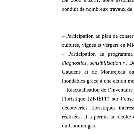
De 2006 à 2011, notre associat
conduit de nombreux travaux de 
– Participation au plan de conse
cultures, vignes et vergers en Mi
– Participation au program
diagnostics, sensibilisation
». Da
Gaudens et de Montréjeau ont
inondables grâce à une action m
– Réactualisation de l’inventair
Floristique (ZNIEFF) sur l’ens
découvertes floristiques intére
réalisées. Il a permis la récol
du Comminges.