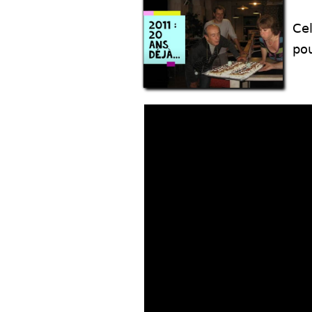
Cel
pou