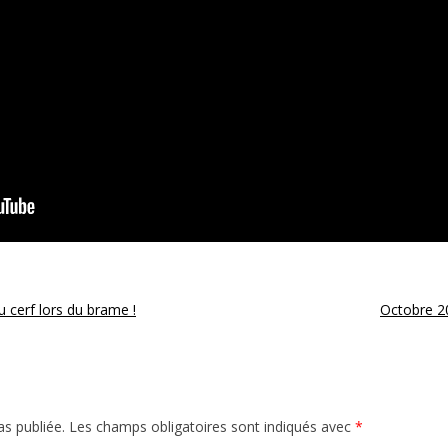
cerf lors du brame !
Octobre 2
s publiée.
Les champs obligatoires sont indiqués avec
*