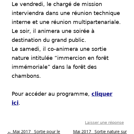
Le vendredi, le chargé de mission
interviendra dans une réunion technique
interne et une réunion multipartenariale.
Le soir, il animera une soirée à
destination du grand public.
Le samedi, il co-animera une sortie
nature intitulée “immercion en forêt
immémoriale” dans la forêt des
chambons.
Pour accéder au programme,
cliquer
ici
.
Laisser une réponse
Post navigation
←
Mai 2017 Sortie pour le
Mai 2017 Sortie nature sur