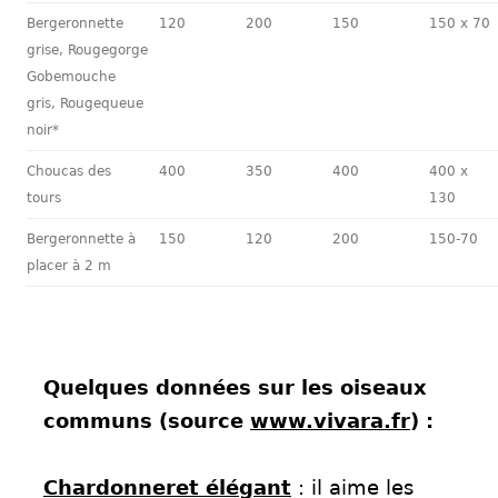
Bergeronnette
120
200
150
150 x 70
grise, Rougegorge
Gobemouche
gris, Rougequeue
noir*
Choucas des
400
350
400
400 x
tours
130
Bergeronnette à
150
120
200
150-70
placer à 2 m
Quelques données sur les oiseaux
communs (source
www.vivara.fr
) :
Chardonneret élégant
: il aime les