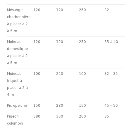
Mésange
120
120
250
32
charbonnière
à placer à 2
à 5 m
Moineau
120
120
250
35 à 40
domestique
à placer à 2
à 5 m
Moineau
100
220
100
32 – 35
friquet à
placer à 2 à
4 m
Pic épeiche
150
280
150
45 – 50
Pigeon
380
350
200
85
colombin