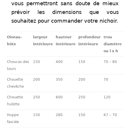
vous permettront sans doute de mieux
prévoir les dimensions que vous
souhaitez pour commander votre nichoir.
Oiseau-
largeur
hauteur
profondeur
trou
hôte
intérieure
intérieure
intérieure
diamètre
ou l x h
Choucas des
150
400
150
70 – 80
tours
Chouette
200
350
200
70
chevêche
Chouette
250
600
250
120
hulotte
Huppe
150
280
150
67 – 70
fasciée