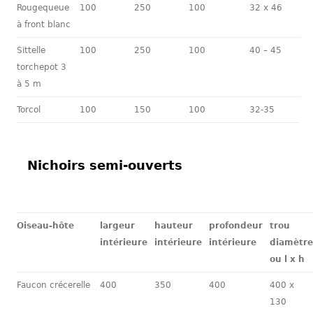
Rougequeue
100
250
100
32 x 46
à front blanc
Sittelle
100
250
100
40 – 45
torchepot 3
à 5 m
Torcol
100
150
100
32-35
Nichoirs semi-ouverts
Oiseau-hôte
largeur
hauteur
profondeur
trou
intérieure
intérieure
intérieure
diamètre
ou l x h
Faucon crécerelle
400
350
400
400 x
130