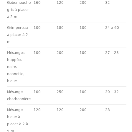
Gobemouche
160
120
200
32
gris à placer
à 2 m
Grimpereau
100
180
100
24 x 60
à placer à 2
m
Mésanges
100
200
100
27 – 28
huppée,
noire,
nonnette,
bleue
Mésange
100
250
100
30 – 32
charbonnière
Mésange
120
120
200
28
bleue à
placer à 2 à
5 m