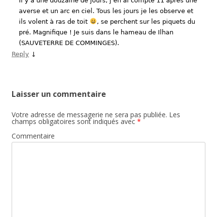
Il y a une douzaine de jours, j’en ai compté 11 après une
averse et un arc en ciel. Tous les jours je les observe et
ils volent à ras de toit
, se perchent sur les piquets du
pré. Magnifique ! Je suis dans le hameau de Ilhan
(SAUVETERRE DE COMMINGES).
Reply
↓
Laisser un commentaire
Votre adresse de messagerie ne sera pas publiée.
Les
champs obligatoires sont indiqués avec
*
Commentaire